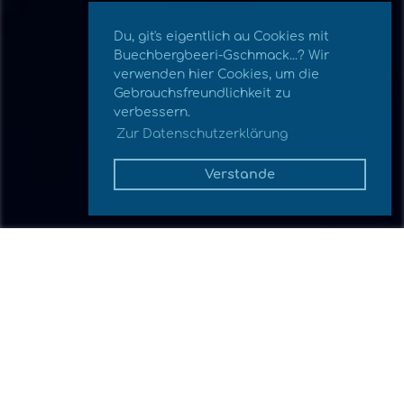
Du, git's eigentlich au Cookies mit
Buechbergbeeri-Gschmack...? Wir
verwenden hier Cookies, um die
Gebrauchsfreundlichkeit zu
verbessern.
Zur Datenschutzerklärung
Verstande
Zurück
31.12.2025
, Zonder Armin
Neujahrsgrüsse &